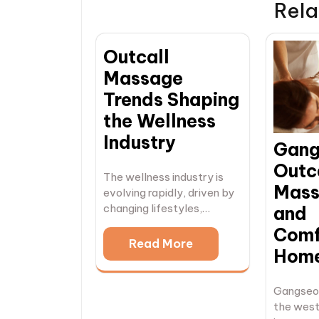
Rela
Outcall
Massage
Trends Shaping
the Wellness
Industry
Gang
Outc
The wellness industry is
Mass
evolving rapidly, driven by
changing lifestyles,…
and
Comf
Read More
Home
Gangseo-
the west