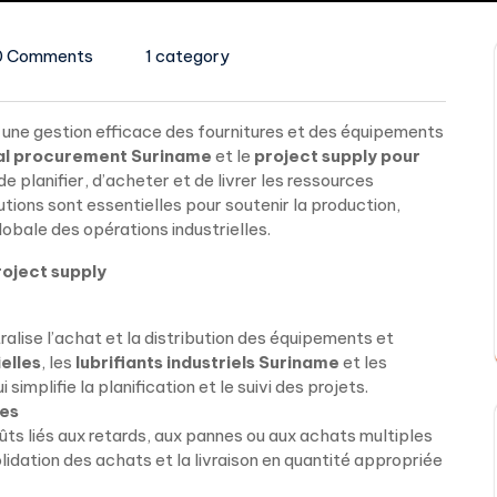
0 Comments
1 category
 une gestion efficace des fournitures et des équipements
ial procurement Suriname
et le
project supply pour
 planifier, d’acheter et de livrer les ressources
utions sont essentielles pour soutenir la production,
lobale des opérations industrielles.
roject supply
alise l’achat et la distribution des équipements et
elles
, les
lubrifiants industriels Suriname
et les
ui simplifie la planification et le suivi des projets.
ces
ûts liés aux retards, aux pannes ou aux achats multiples
lidation des achats et la livraison en quantité appropriée