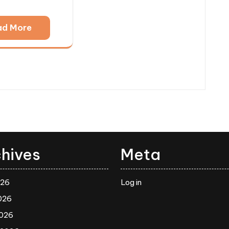
ad More
hives
Meta
026
Log in
026
2026