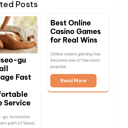
ted Posts
Best Online
Casino Games
for Real Wins
Online casino gaming has
seo-gu
become one of the most
popular…
all
age Fast
Read More
ortable
 Service
gu, located in
ern part of Seoul,