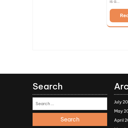
is a…
Re
Search
Arc
July 2
May 2
Search
April 