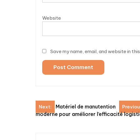
Website
Save my name, email, and website in thi
Post
Matériel de manutention
Next:
Previou
moderne pour améliorer l’efficacité logist
navigation