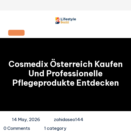
Skip
to
content
Open
Button
Cosmedix Österreich Kaufen
Und Professionelle
Pflegeprodukte Entdecken
14 May, 2026
zahidaseo144
0 Comments
1 category